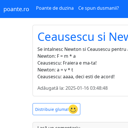
Poante de duzina
Ce spun dusmanii?
poante.ro
Ceausescu si Ne
Se intalnesc Newton si Ceausescu pentru a d
Newton: F = m * a
Ceausescu: Fraiera e ma-ta!
Newton: a = v * t
Ceausescu: aaaa, deci esti de acord!
Adăugată la: 2025-01-16 03:48:48
Distribuie gluma!